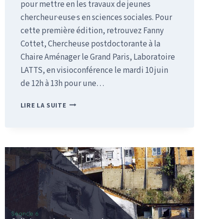
pour mettre en les travaux de jeunes
chercheur·euse·s en sciences sociales. Pour
cette première édition, retrouvez Fanny
Cottet, Chercheuse postdoctorante à la
Chaire Aménager le Grand Paris, Laboratoire
LATTS, en visioconférence le mardi 10 juin
de 12h à 13h pour une…
LIRE LA SUITE
LANCEMENT
DES
«
ÉTOILES
MONTANTES
DE
LA
RECHERCHE
»
!