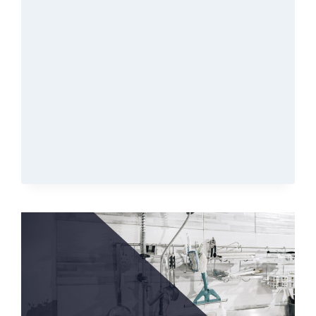
HIP
HOP
AGENCY
!