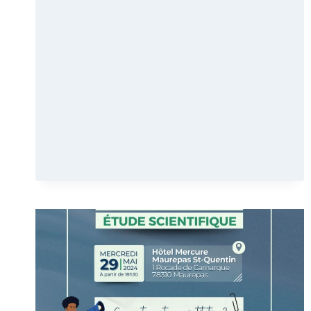
VERNISSAGE
DE
L’EXPOSITION
HIP
HOP
AGENCY
!