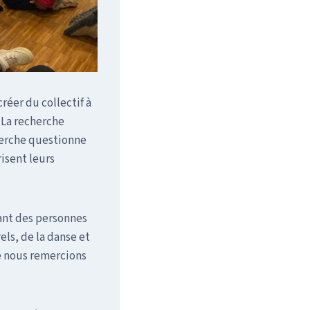
réer du collectif à
 La recherche
herche questionne
isent leurs
lant des personnes
ls, de la danse et
e nous remercions