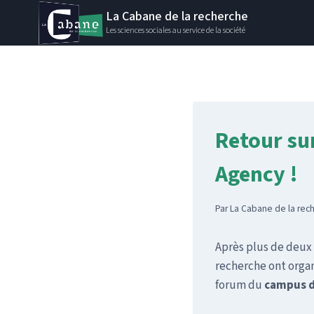
Aller
La Cabane de la recherche
au
Les sciences sociales au service de la société
contenu
Retour sur
Agency !
Par
La Cabane de la rec
Après plus de deux 
recherche ont organ
forum du
campus de