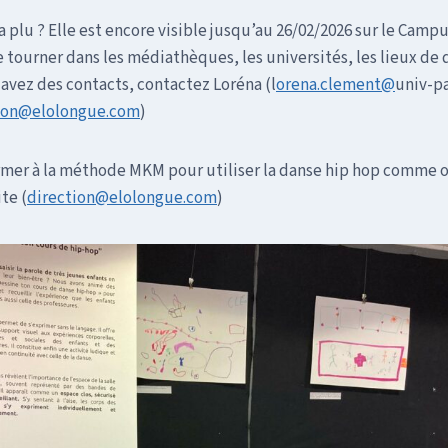
 plu ? Elle est encore visible jusqu’au 26/02/2026 sur le Campu
re tourner dans les médiathèques, les universités, les lieux de 
s avez des contacts, contactez Loréna (l
orena.clement@
univ-pa
ion@elolongue.com
)
rmer à la méthode MKM pour utiliser la danse hip hop comme 
te (
direction@elolongue.com
)