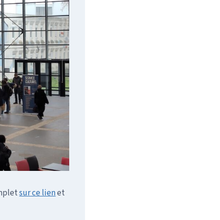
omplet
sur ce lien
et